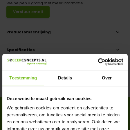
We helpen u graag met meer informatie
Verstuur email
Productomschrijving
Specificaties
Reviews
Toestemming
Details
Over
Delen
Deze website maakt gebruik van cookies
ACCESSOIRES
We gebruiken cookies om content en advertenties te
personaliseren, om functies voor social media te bieden
Complete your purchase
en om ons websiteverkeer te analyseren. Ook delen we
informatie over uw gebruik van onze site met onze