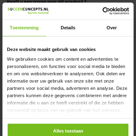
Heeft u een vraag over dit product ?
We helpen u graag met meer informatie
Verstuur email
Toestemming
Details
Over
Productomschrijving
Deze website maakt gebruik van cookies
We gebruiken cookies om content en advertenties te
Specificaties
personaliseren, om functies voor social media te bieden
en om ons websiteverkeer te analyseren. Ook delen we
Reviews
informatie over uw gebruik van onze site met onze
partners voor social media, adverteren en analyse. Deze
partners kunnen deze gegevens combineren met andere
Delen
informatie die u aan ze heeft verstrekt of die ze hebben
verzameld op basis van uw gebruik van hun services.
Alles toestaan