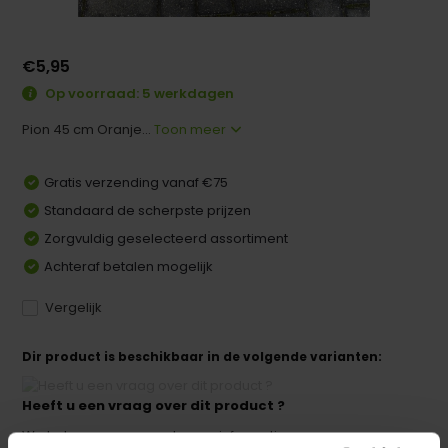
€5,95
Op voorraad: 5 werkdagen
Pion 45 cm Oranje...
Toon meer
Gratis verzending vanaf €75
Standaard de scherpste prijzen
Zorgvuldig geselecteerd assortiment
Achteraf betalen mogelijk
Vergelijk
Dir product is beschikbaar in de volgende varianten:
Heeft u een vraag over dit product ?
We helpen u graag met meer informatie