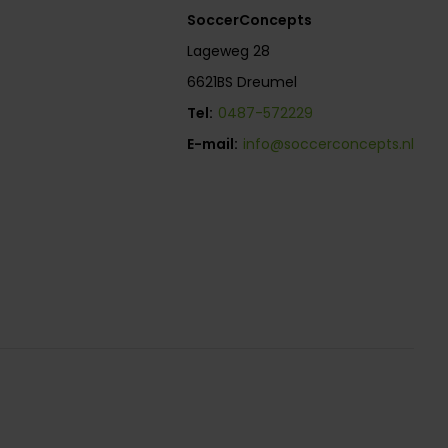
SoccerConcepts
Lageweg 28
6621BS Dreumel
Tel:
0487-572229
E-mail:
info@soccerconcepts.nl