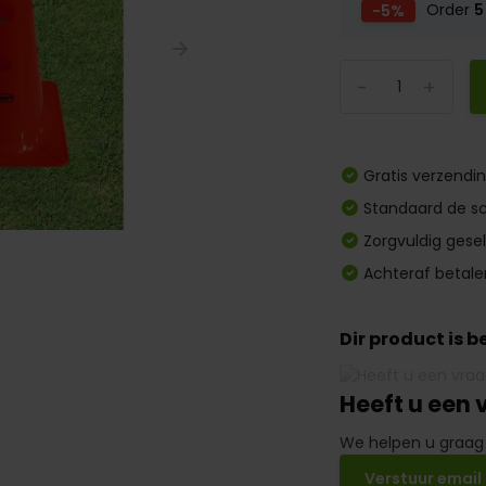
-5%
Order
5
-
+
Gratis verzendi
Standaard de sc
Zorgvuldig gese
Achteraf betale
Dir product is 
Heeft u een 
We helpen u graag
Verstuur email