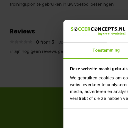
trainingspion te gebruiken in uw voetbal oefeningen
Reviews
0
5
from
Based on 0 reviews
Toestemming
Er zijn nog geen reviews geschreven over dit product..
Deze website maakt gebruik
We gebruiken cookies om cont
websiteverkeer te analyseren
media, adverteren en analys
verstrekt of die ze hebben v