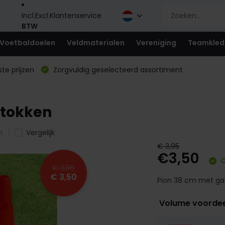
Incl.
Excl.
Klantenservice
BTW
Voetbaldoelen
Veldmaterialen
Vereniging
Teamkled
te prijzen
Zorgvuldig geselecteerd assortiment
stokken
n
Vergelijk
€ 3,95
€3,50
O
€ 3,95
€ 3,50
Pion 38 cm met gat
Volume voorde