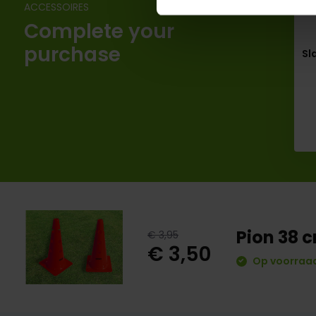
ACCESSOIRES
Complete your
purchase
Sl
Pion 38 
€ 3,95
€ 3,50
Op voorraad