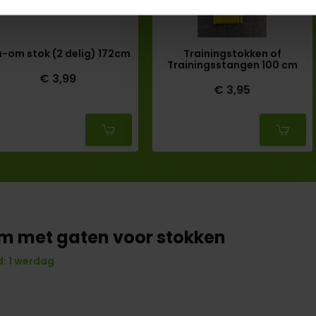
a-om stok (2 delig) 172cm
Trainingstokken of
Trainingsstangen 100 cm
€ 3,99
€ 3,95
Deliverytime
Deliverytime
cm met gaten voor stokken
: 1 werdag