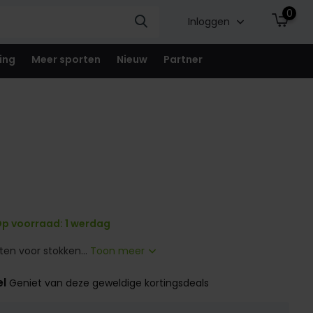
0
Inloggen
ing
Meer sporten
Nieuw
Partner
p voorraad: 1 werdag
en voor stokken...
Toon meer
el
Geniet van deze geweldige kortingsdeals