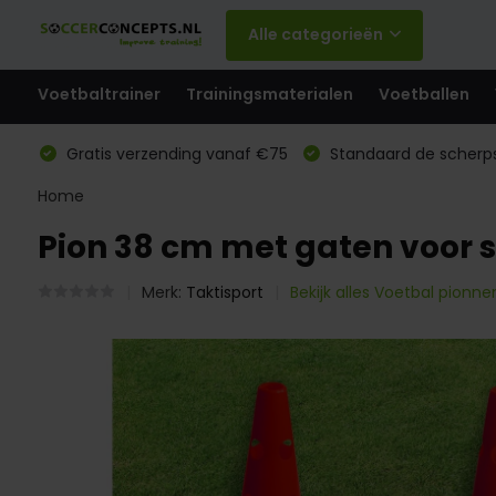
Alle categorieën
Voetbaltrainer
Trainingsmaterialen
Voetballen
Gratis verzending vanaf €75
Standaard de scherps
Home
Pion 38 cm met gaten voor 
Merk:
Taktisport
Bekijk alles Voetbal pionne