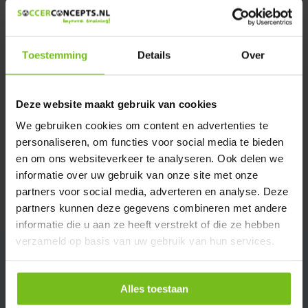
We helpen u graag met meer informatie
Verstuur email
Toestemming
Details
Over
Productomschrijving
Deze website maakt gebruik van cookies
Specificaties
We gebruiken cookies om content en advertenties te
personaliseren, om functies voor social media te bieden
en om ons websiteverkeer te analyseren. Ook delen we
Reviews
informatie over uw gebruik van onze site met onze
partners voor social media, adverteren en analyse. Deze
Delen
partners kunnen deze gegevens combineren met andere
informatie die u aan ze heeft verstrekt of die ze hebben
verzameld op basis van uw gebruik van hun services.
Alles toestaan