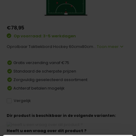
€78,95
Op voorraad: 3-5 werkdagen
Oprolbaar Taktiekbord Hockey 60cmx80cm...
Toon meer
Gratis verzending vanaf €75
Standaard de scherpste prijzen
Zorgvuldig geselecteerd assortiment
Achteraf betalen mogelijk
Vergelijk
Dir product is beschikbaar in de volgende varianten:
Heeft u een vraag over dit product ?