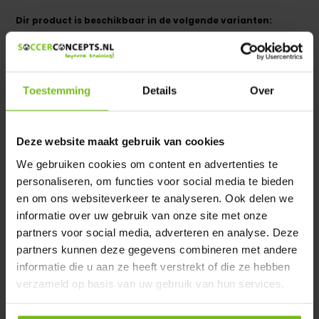
Dir product is beschikbaar in de volgende varianten:
Heeft u een vraag over dit product ?
We helpen u graag met meer informatie
Toestemming
Details
Over
Verstuur email
Deze website maakt gebruik van cookies
Productomschrijving
We gebruiken cookies om content en advertenties te
personaliseren, om functies voor social media te bieden
Specificaties
en om ons websiteverkeer te analyseren. Ook delen we
informatie over uw gebruik van onze site met onze
partners voor social media, adverteren en analyse. Deze
Reviews
partners kunnen deze gegevens combineren met andere
informatie die u aan ze heeft verstrekt of die ze hebben
Delen
verzameld op basis van uw gebruik van hun services.