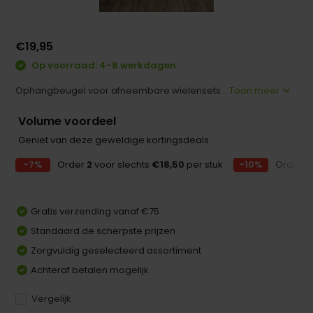
€19,95
Op voorraad: 4-8 werkdagen
Ophangbeugel voor afneembare wielensets...
Toon meer
Volume voordeel
Geniet van deze geweldige kortingsdeals
-7%
Order
2
voor slechts
€18,50
per stuk
-10%
Order
3
Gratis verzending vanaf €75
Standaard de scherpste prijzen
Zorgvuldig geselecteerd assortiment
Achteraf betalen mogelijk
Vergelijk