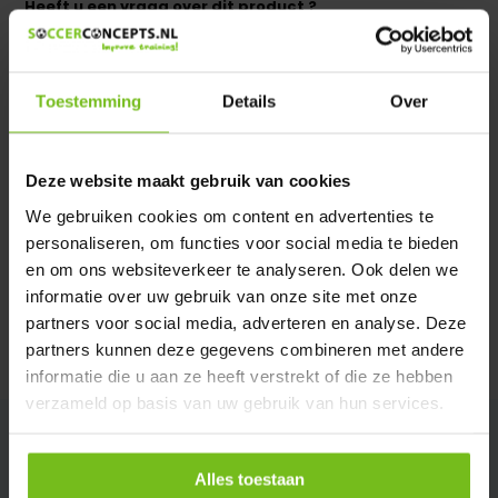
Heeft u een vraag over dit product ?
We helpen u graag met meer informatie
Verstuur email
Toestemming
Details
Over
Productomschrijving
Deze website maakt gebruik van cookies
We gebruiken cookies om content en advertenties te
Specificaties
personaliseren, om functies voor social media te bieden
en om ons websiteverkeer te analyseren. Ook delen we
Reviews
informatie over uw gebruik van onze site met onze
partners voor social media, adverteren en analyse. Deze
partners kunnen deze gegevens combineren met andere
Delen
informatie die u aan ze heeft verstrekt of die ze hebben
verzameld op basis van uw gebruik van hun services.
Alles toestaan