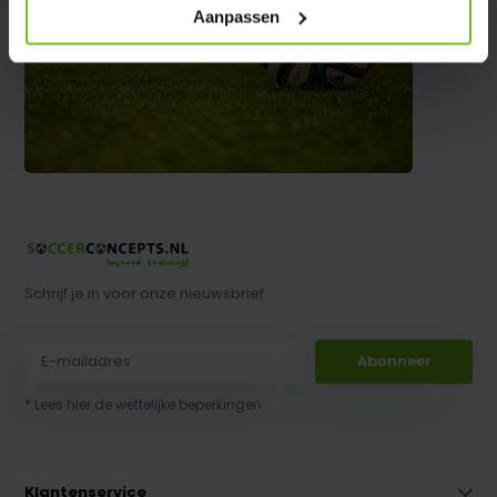
Aanpassen
Schrijf je in voor onze nieuwsbrief
Abonneer
* Lees hier de wettelijke beperkingen
Klantenservice