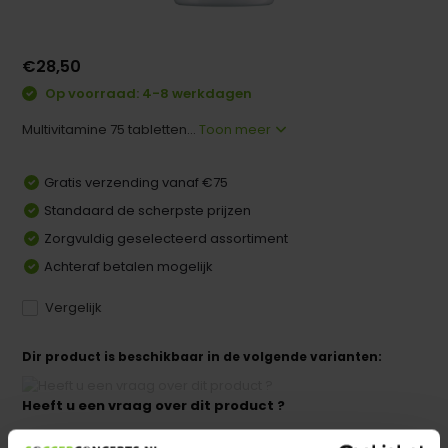
€28,50
Op voorraad: 4-8 werkdagen
Multivitamine 75 tabletten...
Toon meer
Gratis verzending vanaf €75
Standaard de scherpste prijzen
Zorgvuldig geselecteerd assortiment
Achteraf betalen mogelijk
Vergelijk
Dir product is beschikbaar in de volgende varianten:
Heeft u een vraag over dit product ?
We helpen u graag met meer informatie