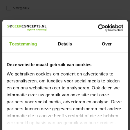
Vergelijk
Dir product is beschikbaar in de volgende varianten:
Heeft u een vraag over dit product ?
Toestemming
Details
Over
We helpen u graag met meer informatie
Verstuur email
Deze website maakt gebruik van cookies
We gebruiken cookies om content en advertenties te
Productomschrijving
personaliseren, om functies voor social media te bieden
en om ons websiteverkeer te analyseren. Ook delen we
Specificaties
informatie over uw gebruik van onze site met onze
partners voor social media, adverteren en analyse. Deze
partners kunnen deze gegevens combineren met andere
Reviews
informatie die u aan ze heeft verstrekt of die ze hebben
verzameld op basis van uw gebruik van hun services.
Delen