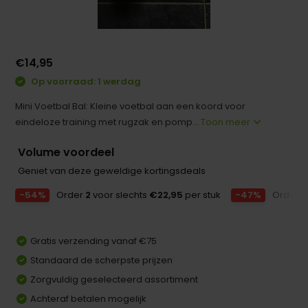
€14,95
Op voorraad: 1 werdag
Mini Voetbal Bal: Kleine voetbal aan een koord voor
eindeloze training met rugzak en pomp...
Toon meer
Volume voordeel
Geniet van deze geweldige kortingsdeals
-54%
Order
2
voor slechts
€22,95
per stuk
-47%
Order
5
Gratis verzending vanaf €75
Standaard de scherpste prijzen
Zorgvuldig geselecteerd assortiment
Achteraf betalen mogelijk