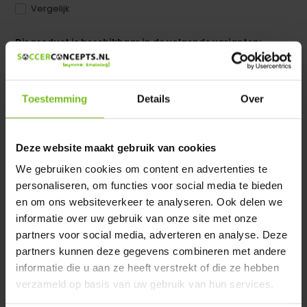
Vergelijk
Dir product is beschikbaar in de volgende varianten:
Heeft u een vraag over dit product ?
We helpen u graag met meer informatie
Toestemming
Details
Over
Verstuur email
Deze website maakt gebruik van cookies
Productomschrijving
We gebruiken cookies om content en advertenties te
personaliseren, om functies voor social media te bieden
en om ons websiteverkeer te analyseren. Ook delen we
Specificaties
informatie over uw gebruik van onze site met onze
partners voor social media, adverteren en analyse. Deze
Reviews
partners kunnen deze gegevens combineren met andere
informatie die u aan ze heeft verstrekt of die ze hebben
verzameld op basis van uw gebruik van hun services.
Delen