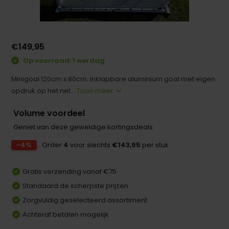
€149,95
Op voorraad: 1 werdag
Minigoal 120cm x 80cm. Inklapbare aluminium goal met eigen
opdruk op het net...
Toon meer
Volume voordeel
Geniet van deze geweldige kortingsdeals
-4%
Order
4
voor slechts
€143,95
per stuk
Gratis verzending vanaf €75
Standaard de scherpste prijzen
Zorgvuldig geselecteerd assortiment
Achteraf betalen mogelijk