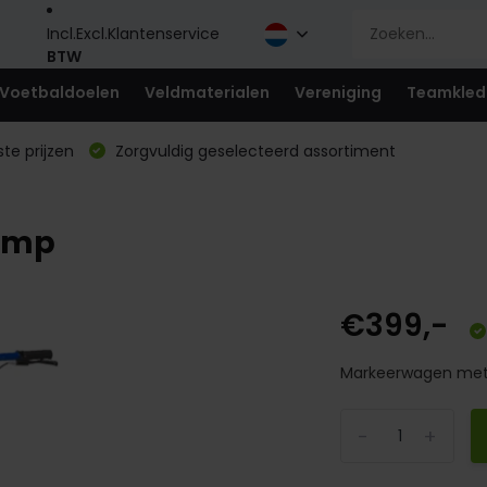
Incl.
Excl.
Klantenservice
BTW
Voetbaldoelen
Veldmaterialen
Vereniging
Teamkled
te prijzen
Zorgvuldig geselecteerd assortiment
omp
€399,-
Markeerwagen met
-
+