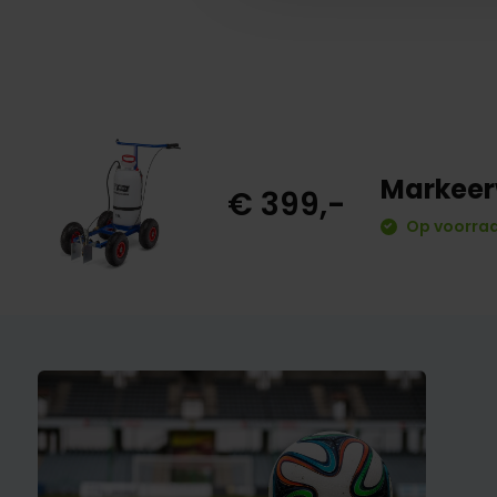
Markee
€ 399,-
Op voorraa