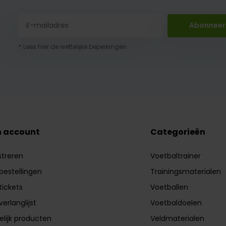
Abonneer
* Lees hier de wettelijke beperkingen
n account
Categorieën
streren
Voetbaltrainer
 bestellingen
Trainingsmaterialen
tickets
Voetballen
verlanglijst
Voetbaldoelen
elijk producten
Veldmaterialen