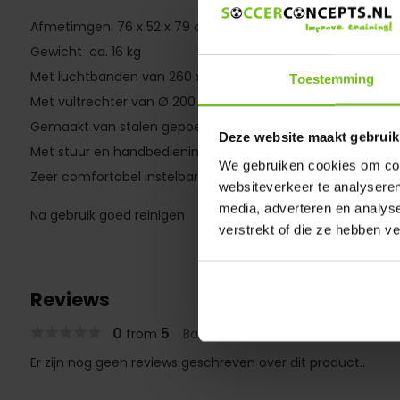
Afmetimgen: 76 x 52 x 79 cm
Gewicht ca. 16 kg
Met luchtbanden van 260 x 85 mm op rollagers
Toestemming
Met vultrechter van Ø 200 mm met zeef
Gemaakt van stalen gepoedercoate buizen
Deze website maakt gebruik
Met stuur en handbediening van de spuit
We gebruiken cookies om cont
Zeer comfortabel instelbare spuitinrichting met zij bladen
websiteverkeer te analyseren
media, adverteren en analys
Na gebruik goed reinigen
verstrekt of die ze hebben v
Reviews
0
5
from
Based on 0 reviews
Er zijn nog geen reviews geschreven over dit product..