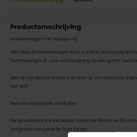
Productomschrijving
Markeerwagen met handpomp
Met deze lijnmarkeerwagen kunt u snel en eenvoudig lijnm
voetbalveldjes of voor extra belijning op een groter voetba
Met de handpomp bouwt u de druk op om daarna be belijn
het veld
Met een ruime tank van 16 liter.
De sproeibreedte is instelbaar tussen de 50mm en 120 mm 
jaargetijde een juiste lijn kunt kiezen