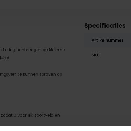
Specificaties
Artikelnummer
arkering aanbrengen op kleinere
SKU
lveld
ingsverf te kunnen sprayen op
zodat u voor elk sportveld en