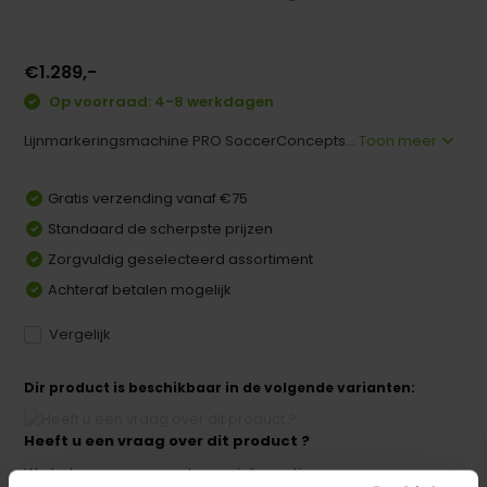
€1.289,-
Op voorraad: 4-8 werkdagen
Lijnmarkeringsmachine PRO SoccerConcepts...
Toon meer
Gratis verzending vanaf €75
Standaard de scherpste prijzen
Zorgvuldig geselecteerd assortiment
Achteraf betalen mogelijk
Vergelijk
Dir product is beschikbaar in de volgende varianten:
Heeft u een vraag over dit product ?
We helpen u graag met meer informatie