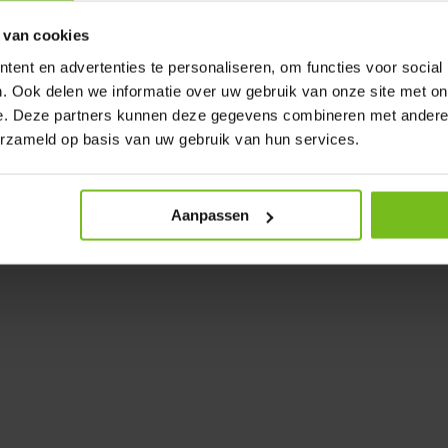
onderhoudsman het even zelf niet
 van cookies
ent en advertenties te personaliseren, om functies voor social
. Ook delen we informatie over uw gebruik van onze site met on
e de complete belijning van de
e. Deze partners kunnen deze gegevens combineren met andere i
goede én rechte lijn
erzameld op basis van uw gebruik van hun services.
 € 3799
Aanpassen