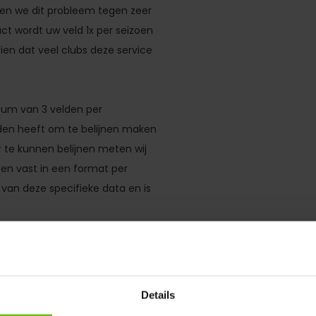
nen we dit probleem tegen zeer
ct wordt uw veld 1x per seizoen
ien dat veel clubs deze service
nimum van 3 velden per
lden heeft om te belijnen maken
 te kunnen belijnen meten wij
ten vast in een format per
van deze specifieke data en is
 informatie
bij we uw veld een aantal keer
Details
en of om en om met de