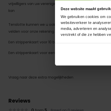
vrijwilligers van uw vereniging of een tijd lang omdat uw 
Deze website maakt gebruik
kan
We gebruiken cookies om cont
websiteverkeer te analyseren
Tenslotte kunnen we u ook volledig ontzorgen en nemen w
media, adverteren en analys
velden voor onze rekening. U bent verzekert van altijd een 
verstrekt of die ze hebben v
Een strippenkaart voor 10 belijningen kost € 1599
Een strippenkaart voor een compleet seizoen belijnen kost
Vraag naar deze extra mogelijkheden
Reviews
0
5
from
Based on 0 reviews