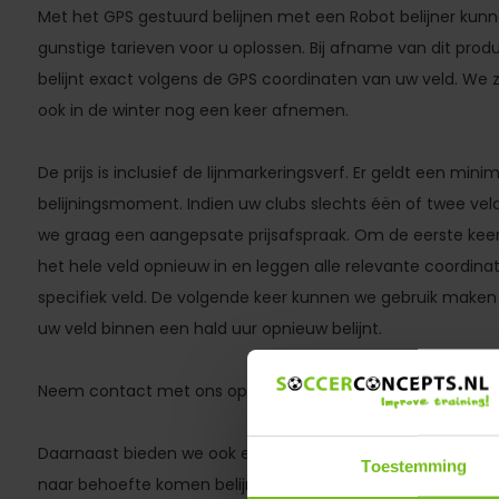
Met het GPS gestuurd belijnen met een Robot belijner kun
gunstige tarieven voor u oplossen. Bij afname van dit produ
belijnt exact volgens de GPS coordinaten van uw veld. We z
ook in de winter nog een keer afnemen.
De prijs is inclusief de lijnmarkeringsverf. Er geldt een mi
belijningsmoment. Indien uw clubs slechts éën of twee ve
we graag een aangepsate prijsafspraak. Om de eerste keer
het hele veld opnieuw in en leggen alle relevante coordina
specifiek veld. De volgende keer kunnen we gebruik maken 
uw veld binnen een hald uur opnieuw belijnt.
Neem contact met ons op voor een afspraak of voor meer
Daarnaast bieden we ook een strippenkaart model aan waar
Toestemming
naar behoefte komen belijnen. Bijvoorbeeld 10x per seizo