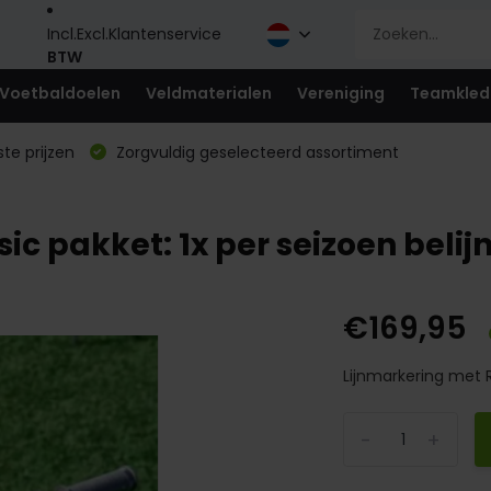
Incl.
Excl.
Klantenservice
BTW
Voetbaldoelen
Veldmaterialen
Vereniging
Teamkled
te prijzen
Zorgvuldig geselecteerd assortiment
c pakket: 1x per seizoen belijn
€169,95
Lijnmarkering met R
-
+