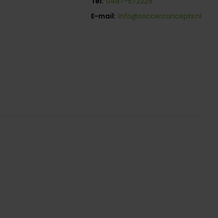
Tel:
0487-572229
E-mail:
info@soccerconcepts.nl