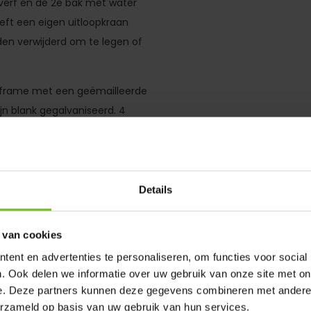
 verf en de 2e bak met water
eeft een eigen uitloopkraan
n verwijderd om te legen of
enframe met een geëmailleerde
jn blank gegalvaniseerd. 4
rgen voor een soepele loop en
Details
 van cookies
ent en advertenties te personaliseren, om functies voor social
. Ook delen we informatie over uw gebruik van onze site met on
e. Deze partners kunnen deze gegevens combineren met andere i
erzameld op basis van uw gebruik van hun services.