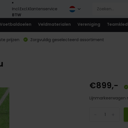
Incl.
Excl.
Klantenservice
BTW
Voetbaldoelen
Veldmaterialen
Vereniging
Teamkled
te prijzen
Zorgvuldig geselecteerd assortiment
u
€899,-
Lijnmarkeerwagen 
-
+