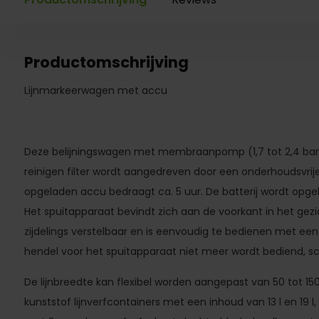
Productomschrijving
Lijnmarkeerwagen met accu
Deze belijningswagen met membraanpomp (1,7 tot 2,4 bar 
reinigen filter wordt aangedreven door een onderhoudsvrije 
opgeladen accu bedraagt ​​ca. 5 uur. De batterij wordt opge
Het spuitapparaat bevindt zich aan de voorkant in het gezich
zijdelings verstelbaar en is eenvoudig te bedienen met een
hendel voor het spuitapparaat niet meer wordt bediend, 
De lijnbreedte kan flexibel worden aangepast van 50 tot 1
kunststof lijnverfcontainers met een inhoud van 13 l en 19 l