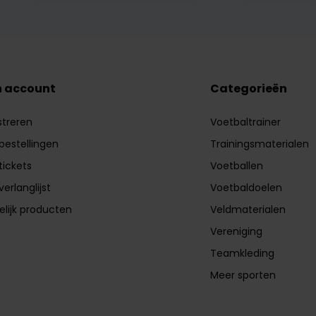
n account
Categorieën
streren
Voetbaltrainer
 bestellingen
Trainingsmaterialen
tickets
Voetballen
verlanglijst
Voetbaldoelen
elijk producten
Veldmaterialen
Vereniging
Teamkleding
Meer sporten