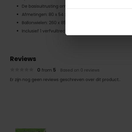
De basisuitrusting omvat: oplader, zeef en verfvultre
Afmetingen: 80 x 54 x 56 cm
Ballonwielen: 260 x 85 mm
Inclusief 1 verfvultrechter met een diameter van 20
Reviews
0
5
from
Based on 0 reviews
Er zijn nog geen reviews geschreven over dit product..