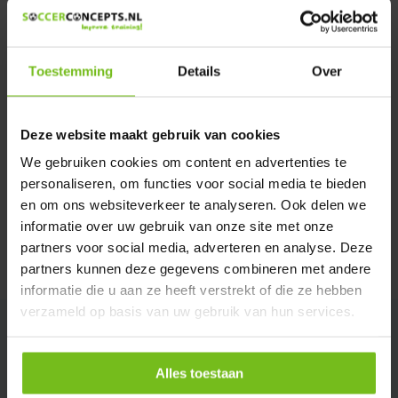
We helpen u graag met meer informatie
Verstuur email
Toestemming
Details
Over
Productomschrijving
Deze website maakt gebruik van cookies
Specificaties
We gebruiken cookies om content en advertenties te
personaliseren, om functies voor social media te bieden
en om ons websiteverkeer te analyseren. Ook delen we
Reviews
informatie over uw gebruik van onze site met onze
partners voor social media, adverteren en analyse. Deze
Delen
partners kunnen deze gegevens combineren met andere
informatie die u aan ze heeft verstrekt of die ze hebben
verzameld op basis van uw gebruik van hun services.
Alles toestaan