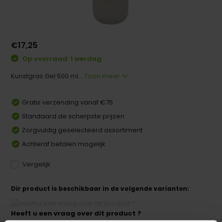
€17,25
Op voorraad: 1 werdag
Kunstgras Gel 500 ml...
Toon meer
Gratis verzending vanaf €75
Standaard de scherpste prijzen
Zorgvuldig geselecteerd assortiment
Achteraf betalen mogelijk
Vergelijk
Dir product is beschikbaar in de volgende varianten:
Heeft u een vraag over dit product ?