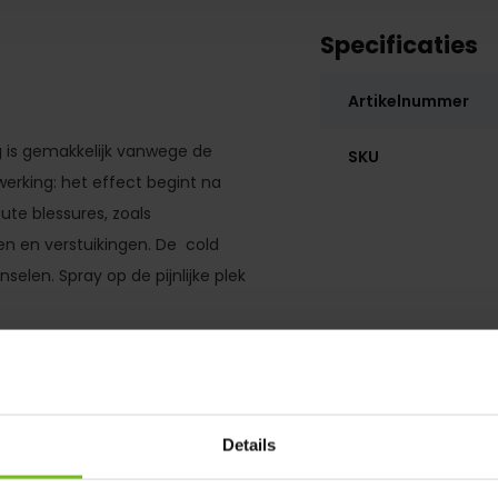
Specificaties
Artikelnummer
ng is gemakkelijk vanwege de
SKU
werking: het effect begint na
te blessures, zoals
en en verstuikingen. De cold
nselen. Spray op de pijnlijke plek
Details