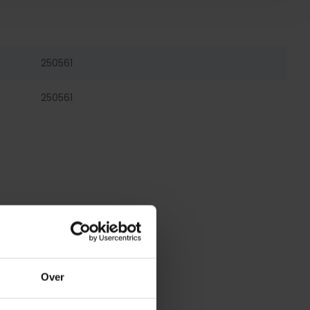
250561
250561
Over