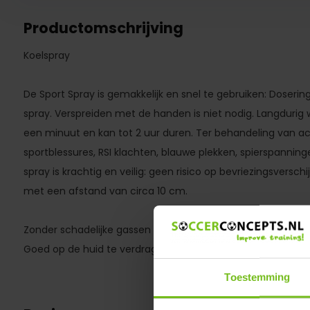
Productomschrijving
Koelspray
De Sport Spray is gemakkelijk en snel te gebruiken: Doseri
spray. Verspreiden met de handen is niet nodig. Langdurig 
een minuut en kan tot 2 uur duren. Ter behandeling van acu
sportblessures, RSI klachten, blauwe plekken, spierspanning
spray is krachtig en veilig: geen risico op bevriezingsverschij
met een afstand van circa 10 cm.
Zonder schadelijke gassen
Goed op de huid te verdragen
Toestemming