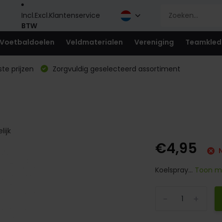
Incl.
Excl.
Klantenservice
BTW
Voetbaldoelen
Veldmaterialen
Vereniging
Teamkled
te prijzen
Zorgvuldig geselecteerd assortiment
lijk
€4,95
N
Koelspray...
Toon 
-
+