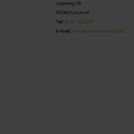
Lageweg 28
6621BS Dreumel
Tel:
0487-572229
E-mail:
info@soccerconcepts.nl