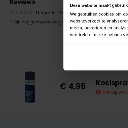
Reviews
Deze website maakt gebruik
0
5
from
Based on 0 reviews
We gebruiken cookies om cont
websiteverkeer te analyseren
Er zijn nog geen reviews geschreven over dit product..
media, adverteren en analys
verstrekt of die ze hebben v
Koelspra
€ 4,95
Niet op voo