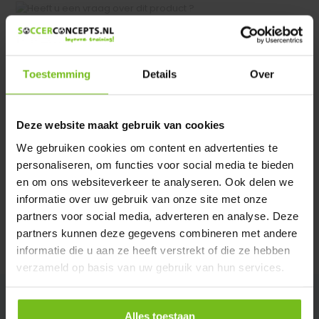
Heeft u een vraag over dit product ?
We helpen u graag met meer informatie
Verstuur email
Toestemming
Details
Over
Productomschrijving
Deze website maakt gebruik van cookies
We gebruiken cookies om content en advertenties te
Specificaties
personaliseren, om functies voor social media te bieden
en om ons websiteverkeer te analyseren. Ook delen we
informatie over uw gebruik van onze site met onze
Reviews
partners voor social media, adverteren en analyse. Deze
partners kunnen deze gegevens combineren met andere
Delen
informatie die u aan ze heeft verstrekt of die ze hebben
verzameld op basis van uw gebruik van hun services.
Alles toestaan