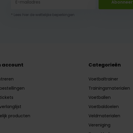
Abonneer
* Lees hier de wettelijke beperkingen
n account
Categorieën
streren
Voetbaltrainer
 bestellingen
Trainingsmaterialen
tickets
Voetballen
verlanglijst
Voetbaldoelen
elijk producten
Veldmaterialen
Vereniging