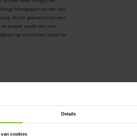
 zichzelf weer terug in de
 stevige handgrepen en kan dus
fening. Wordt geleverd met een
r de keeper wordt een zeer
eageren op voorzetten vanaf de
Details
en zorgt voor de stabititeit
 van cookies