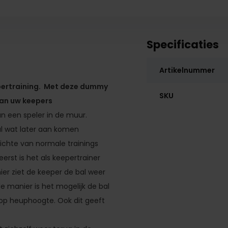
Specificaties
Artikelnummer
pertraining. Met deze dummy
SKU
aan uw keepers
n een speler in de muur.
l wat later aan komen
ichte van normale trainings
rst is het als keepertrainer
er ziet de keeper de bal weer
e manier is het mogelijk de bal
 op heuphoogte. Ook dit geeft