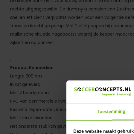
De keeper dummy is zeer stevig en komt na een botsing uit
rechte uitgangspositie. De dummy is voorzien van 2 extra
snel en efficient verplaatst worden voor een volgende oe
fraaie en krachtige pomp. Met 2 of 3 poppen bij elkaar voo
realistische situatie nagebootst waarbij de keeper moet r
zijkant en op corners.
.
.
Product Kenmerken:
Lengte 200 cm
In wit geleverd
Met 2 handgrepen
PVC van commerciele kwaliteit met een dikte van 0.6mm
Bestand tegen water, kou en UV straling
Toestemming
Met sterke lasnaden
Het onderste stuk kan gevuld worden met water of fijn zand 
Deze website maakt gebruik