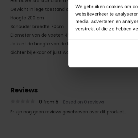
Het bovenste stuk dient u vol lucht te pompen
We gebruiken cookies om cont
Gewicht in lege toestand ca 3 KG en in gevulde toestand 
websiteverkeer te analyseren
Hoogte 200 cm
media, adverteren en analys
Schouder breedte 70cm
verstrekt of die ze hebben v
Diameter van de voeten 45cm
Je kunt de hoogte van de keeper trainingspop variëren do
dichter bij elkaar of juist wat verder uit elkaar te plaatsen
Reviews
0
5
from
Based on 0 reviews
Er zijn nog geen reviews geschreven over dit product..