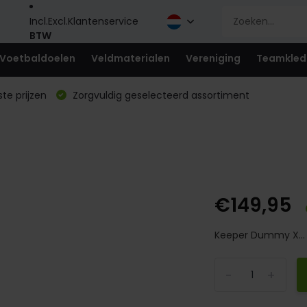
Incl.
Excl.
Klantenservice
BTW
Voetbaldoelen
Veldmaterialen
Vereniging
Teamkled
te prijzen
Zorgvuldig geselecteerd assortiment
€149,95
Keeper Dummy X..
-
+