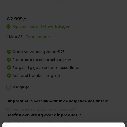
€2.999,-
Op voorraad: 2-3 werkdagen
I-Mob 36...
Toon meer
Gratis verzending vanaf €75
Standaard de scherpste prijzen
Zorgvuldig geselecteerd assortiment
Achteraf betalen mogelijk
Vergelijk
Dir product is beschikbaar in de volgende varianten:
Heeft u een vraag over dit product ?
We helpen u graag met meer informatie