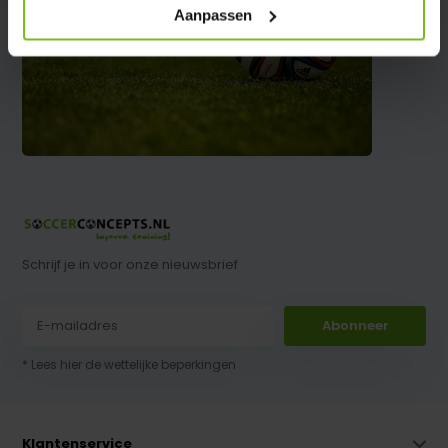
Aanpassen
Schrijf je in voor onze nieuwsbrief
Abonneer
* Lees hier de wettelijke beperkingen
Klantenservice