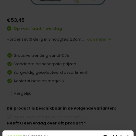
€53,45
Op voorraad: 1 werdag
Hordenset 10 delig in 3 hoogtes: 23cm...
Toon meer
Gratis verzending vanaf €75
Standaard de scherpste prijzen
Zorgvuldig geselecteerd assortiment
Achteraf betalen mogelijk
Vergelijk
Dir product is beschikbaar in de volgende varianten:
Heeft u een vraag over dit product ?
We helpen u graag met meer informatie