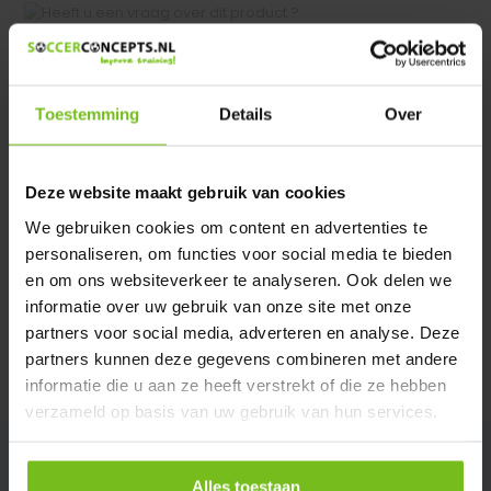
Heeft u een vraag over dit product ?
We helpen u graag met meer informatie
Verstuur email
Toestemming
Details
Over
Productomschrijving
Deze website maakt gebruik van cookies
We gebruiken cookies om content en advertenties te
Specificaties
personaliseren, om functies voor social media te bieden
en om ons websiteverkeer te analyseren. Ook delen we
informatie over uw gebruik van onze site met onze
Reviews
partners voor social media, adverteren en analyse. Deze
partners kunnen deze gegevens combineren met andere
Delen
informatie die u aan ze heeft verstrekt of die ze hebben
verzameld op basis van uw gebruik van hun services.
Alles toestaan