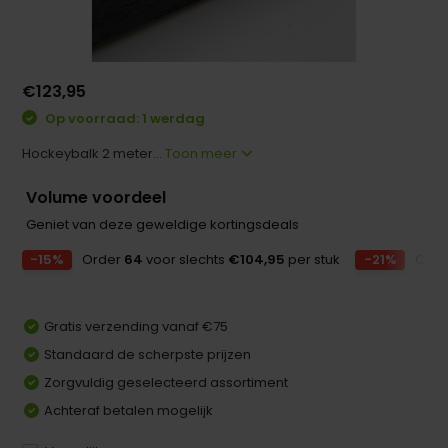
€123,95
Op voorraad: 1 werdag
Hockeybalk 2 meter...
Toon meer
Volume voordeel
Geniet van deze geweldige kortingsdeals
-15%
Order
64
voor slechts
€104,95
per stuk
-21%
Ord
Gratis verzending vanaf €75
Standaard de scherpste prijzen
Zorgvuldig geselecteerd assortiment
Achteraf betalen mogelijk