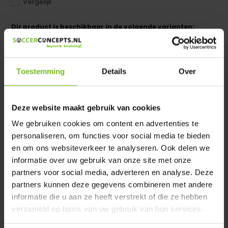
Vergelijk
Dir product is beschikbaar in de volgende varianten:
Heeft u een vraag over dit product ?
We helpen u graag met meer informatie
Toestemming
Details
Over
Verstuur email
Deze website maakt gebruik van cookies
Productomschrijving
We gebruiken cookies om content en advertenties te
personaliseren, om functies voor social media te bieden
en om ons websiteverkeer te analyseren. Ook delen we
Specificaties
informatie over uw gebruik van onze site met onze
partners voor social media, adverteren en analyse. Deze
Reviews
partners kunnen deze gegevens combineren met andere
informatie die u aan ze heeft verstrekt of die ze hebben
verzameld op basis van uw gebruik van hun services.
Delen