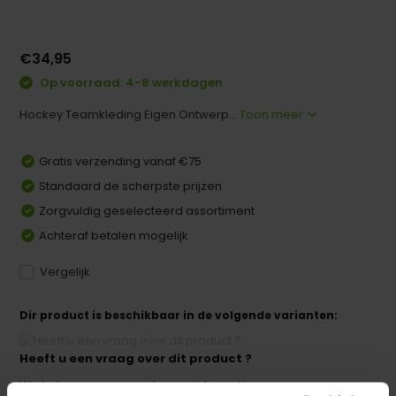
€34,95
Op voorraad: 4-8 werkdagen
Hockey Teamkleding Eigen Ontwerp...
Toon meer
Gratis verzending vanaf €75
Standaard de scherpste prijzen
Zorgvuldig geselecteerd assortiment
Achteraf betalen mogelijk
Vergelijk
Dir product is beschikbaar in de volgende varianten:
Heeft u een vraag over dit product ?
We helpen u graag met meer informatie