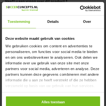
Heeft u een vraag over dit product ?
We helpen u graag met meer informatie
Verstuur email
Toestemming
Details
Over
Productomschrijving
Deze website maakt gebruik van cookies
We gebruiken cookies om content en advertenties te
Specificaties
personaliseren, om functies voor social media te bieden
en om ons websiteverkeer te analyseren. Ook delen we
Reviews
informatie over uw gebruik van onze site met onze
partners voor social media, adverteren en analyse. Deze
partners kunnen deze gegevens combineren met andere
Delen
informatie die u aan ze heeft verstrekt of die ze hebben
verzameld op basis van uw gebruik van hun services.
Alles toestaan