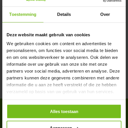
We helpen u graag met meer informatie
Toestemming
Details
Over
Verstuur email
Productomschrijving
Deze website maakt gebruik van cookies
We gebruiken cookies om content en advertenties te
personaliseren, om functies voor social media te bieden
Specificaties
en om ons websiteverkeer te analyseren. Ook delen we
informatie over uw gebruik van onze site met onze
Reviews
partners voor social media, adverteren en analyse. Deze
partners kunnen deze gegevens combineren met andere
informatie die u aan ze heeft verstrekt of die ze hebben
Delen
verzameld op basis van uw gebruik van hun services.
ACCESSOIRES
Alles toestaan
Complete your purchase