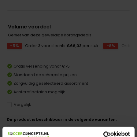
Volume voordeel
Geniet van deze geweldige kortingsdeals
-5%
Order
2
voor slechts
€66,03
per stuk
-8%
Order
3
Gratis verzending vanaf €75
Standaard de scherpste prijzen
Zorgvuldig geselecteerd assortiment
Achteraf betalen mogelijk
Vergelijk
Dir product is beschikbaar in de volgende varianten:
Heeft u een vraag over dit product ?