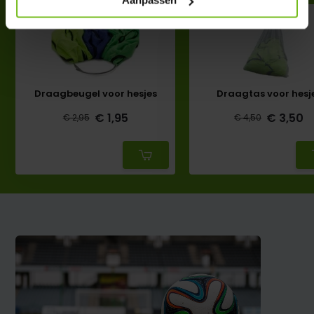
Aanpassen
Draagbeugel voor hesjes
Draagtas voor hesj
€ 1,95
€ 3,50
€ 2,95
€ 4,50
Deliverytime
Deliverytime