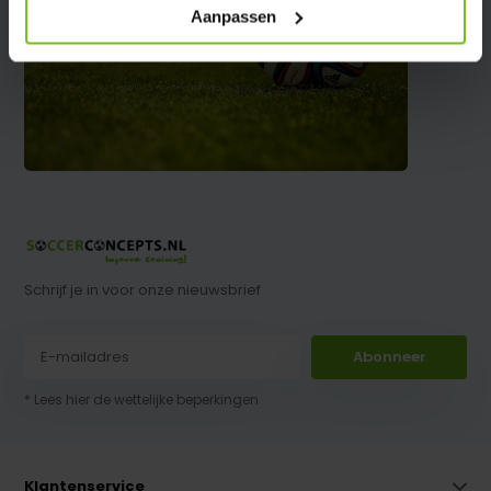
Aanpassen
Schrijf je in voor onze nieuwsbrief
Abonneer
* Lees hier de wettelijke beperkingen
Klantenservice