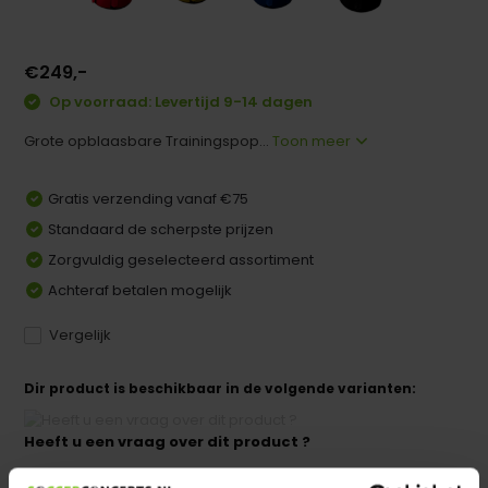
€249,-
Op voorraad: Levertijd 9-14 dagen
Grote opblaasbare Trainingspop...
Toon meer
Gratis verzending vanaf €75
Standaard de scherpste prijzen
Zorgvuldig geselecteerd assortiment
Achteraf betalen mogelijk
Vergelijk
Dir product is beschikbaar in de volgende varianten:
Heeft u een vraag over dit product ?
We helpen u graag met meer informatie