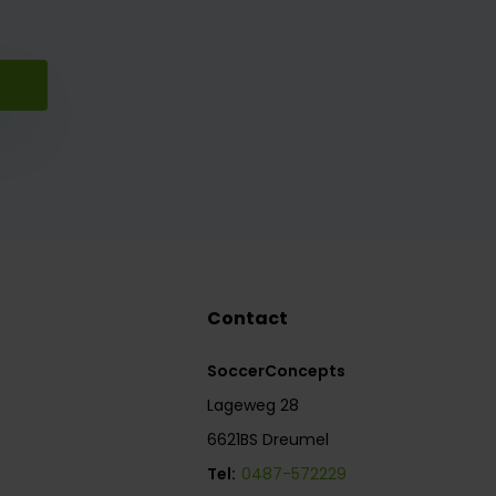
Contact
SoccerConcepts
Lageweg 28
6621BS Dreumel
Tel:
0487-572229