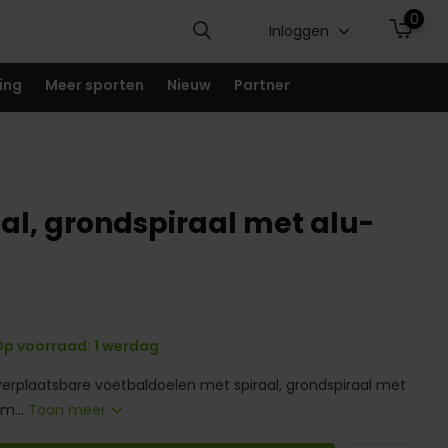
0
Inloggen
ing
Meer sporten
Nieuw
Partner
l, grondspiraal met alu-
p voorraad: 1 werdag
erplaatsbare voetbaldoelen met spiraal, grondspiraal met
m...
Toon meer