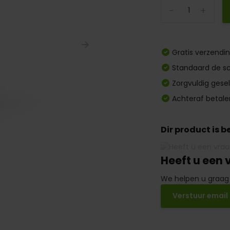
-
+
Gratis verzendi
Standaard de sc
Zorgvuldig gese
Achteraf betale
Dir product is 
Heeft u een 
We helpen u graag
Verstuur email