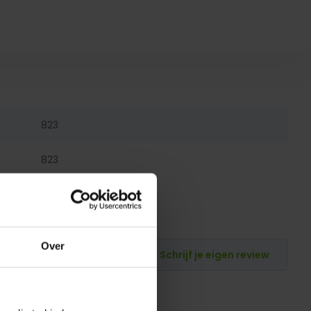
823
823
Over
Schrijf je eigen review