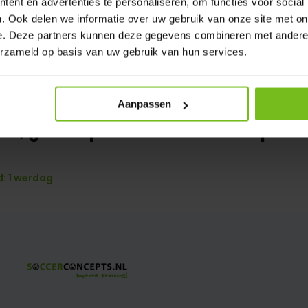
ent en advertenties te personaliseren, om functies voor social
. Ook delen we informatie over uw gebruik van onze site met on
e. Deze partners kunnen deze gegevens combineren met andere i
erzameld op basis van uw gebruik van hun services.
ankering verplaatsbare voetbaldoe
Aanpassen
aal, grondspiraal met alu-klemplaat
: 1 werdag