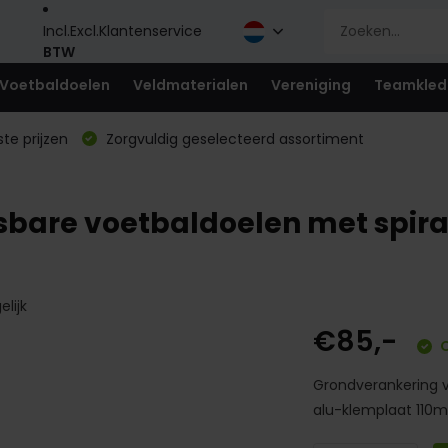
Incl.
Excl.
Klantenservice
BTW
Voetbaldoelen
Veldmaterialen
Vereniging
Teamkled
te prijzen
Zorgvuldig geselecteerd assortiment
bare voetbaldoelen met spiraa
elijk
€85,-
O
Grondverankering v
alu-klemplaat 110m