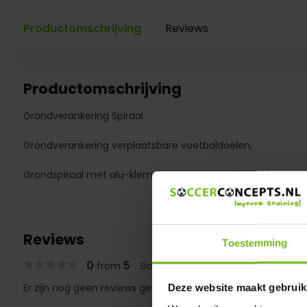
Productomschrijving
Reviews
Productomschrijving
Grondverankering Spiraal
Grondverankering verplaatsbare voetbaldoelen,
Grondspiraal met alu-klemplaat voor profiel buis 110mm
Reviews
Toestemming
0
5
from
Based on 0 reviews
Er zijn nog geen reviews geschreven over dit product..
Deze website maakt gebruik