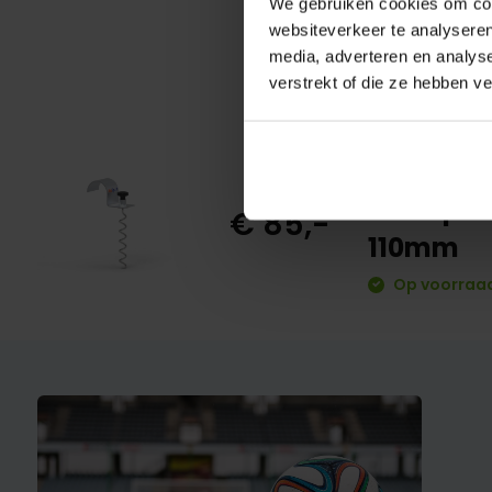
We gebruiken cookies om cont
websiteverkeer te analyseren
media, adverteren en analys
verstrekt of die ze hebben v
Grondver
met spir
€ 85,-
110mm
Op voorraad