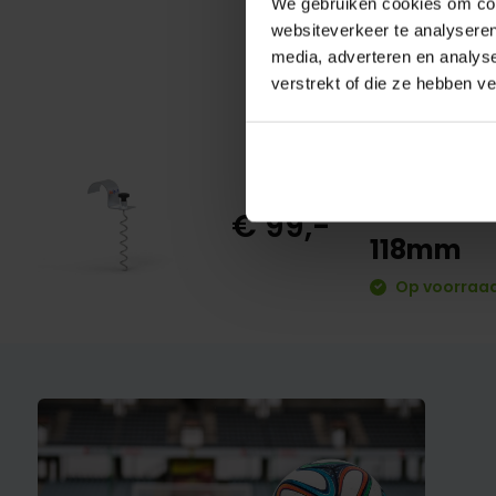
We gebruiken cookies om cont
websiteverkeer te analyseren
media, adverteren en analys
verstrekt of die ze hebben v
Grondver
voetbald
€ 99,-
118mm
Op voorraad