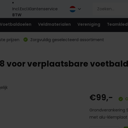
Incl.
Excl.
Klantenservice
BTW
Voetbaldoelen
Veldmaterialen
Vereniging
Teamkled
te prijzen
Zorgvuldig geselecteerd assortiment
18 voor verplaatsbare voetbal
elijk
€99,-
O
Grondverankering Sp
met alu-klemplaat