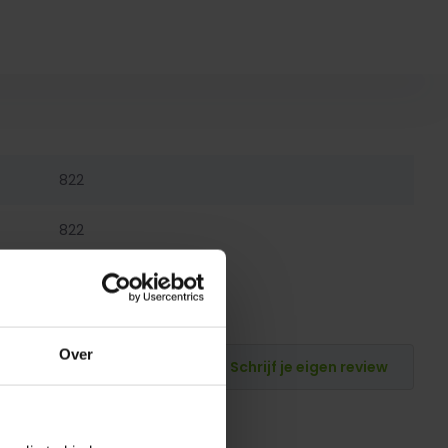
822
822
Over
Schrijf je eigen review