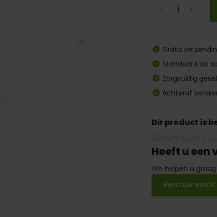
-
+
Gratis verzendi
Standaard de sc
Zorgvuldig gese
Achteraf betale
Dir product is 
Heeft u een 
We helpen u graag
Verstuur email