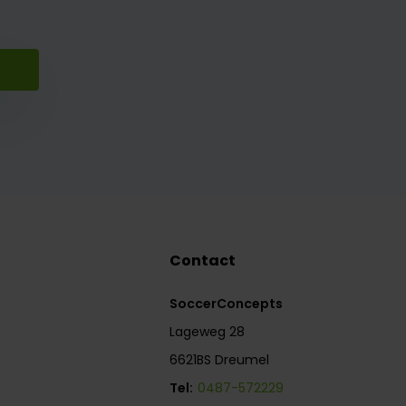
Contact
SoccerConcepts
Lageweg 28
6621BS Dreumel
Tel:
0487-572229