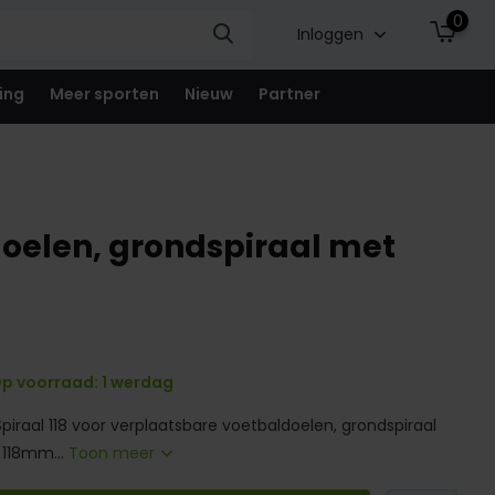
0
Inloggen
ing
Meer sporten
Nieuw
Partner
doelen, grondspiraal met
p voorraad: 1 werdag
iraal 118 voor verplaatsbare voetbaldoelen, grondspiraal
 118mm...
Toon meer