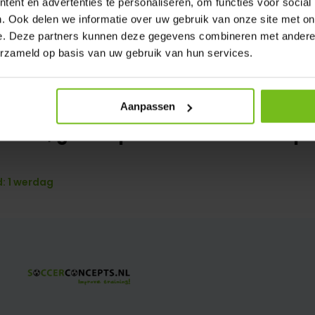
ent en advertenties te personaliseren, om functies voor social
. Ook delen we informatie over uw gebruik van onze site met on
e. Deze partners kunnen deze gegevens combineren met andere i
erzameld op basis van uw gebruik van hun services.
ankering Spiraal 118 voor verplaats
Aanpassen
oelen, grondspiraal met alu-klempl
: 1 werdag