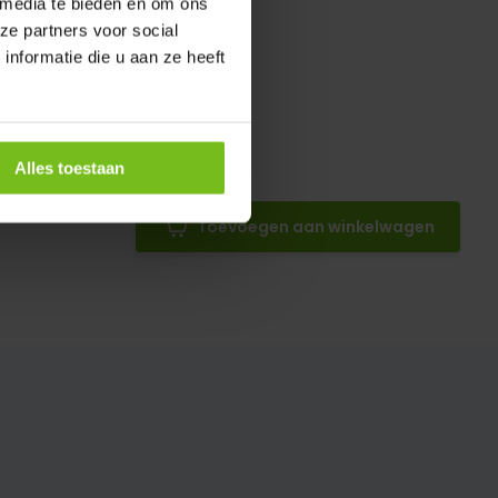
 media te bieden en om ons
ze partners voor social
nformatie die u aan ze heeft
bare
Alles toestaan
aat
Toevoegen aan winkelwagen