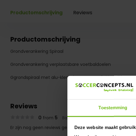
Productomschrijving
Reviews
Productomschrijving
Grondverankering Spiraal
Grondverankering verplaatsbare voetbaldoelen
Ggrondspiraal met alu-klemplaat voor profiel buis 118mm
Reviews
Toestemming
0
5
from
Based on 0 reviews
Er zijn nog geen reviews geschreven over dit product..
Deze website maakt gebruik