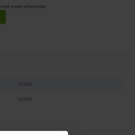
 met meer informatie
230106
230106