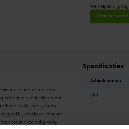
We helpen u graag
Verstuur email
Specificaties
Artikelnummer
 pasvorm in het wit met een
SKU
ip pads aan de onderzijde zodat
rtschoen. De kousen zijn aan
eze goed blijven zitten. Rondom
nten zodat deze ook prettig