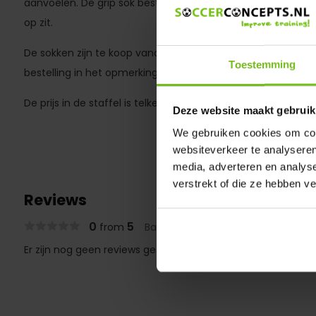
aanvoelen. De grip sok bestaant uit 98% polyester en 2% el
op zit.
De sokken zijn te koop vanaf 3 paar in de maten 35–38, 39
Toestemming
bestelling in het opmerkingenveld aan hoeveel paar su va
De prijs in de staffel is telkens per 3 paar
Deze website maakt gebruik
We gebruiken cookies om cont
websiteverkeer te analyseren
media, adverteren en analys
verstrekt of die ze hebben v
Reviews
0
5
from
Based on 0 reviews
Er zijn nog geen reviews geschreven over dit product..