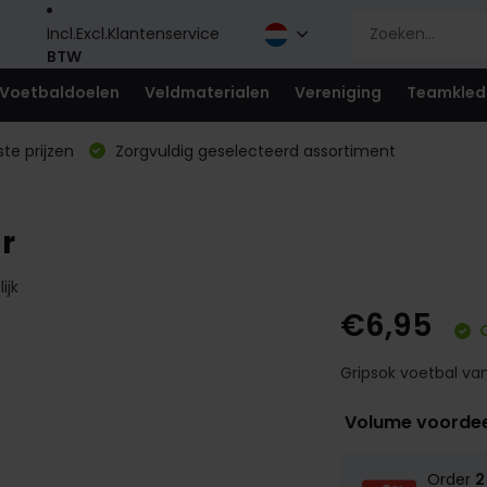
Incl.
Excl.
Klantenservice
BTW
Voetbaldoelen
Veldmaterialen
Vereniging
Teamkled
te prijzen
Zorgvuldig geselecteerd assortiment
r
ijk
€6,95
O
Gripsok voetbal van
Volume voorde
Order
2