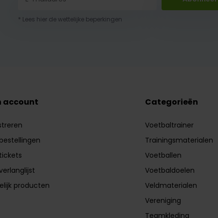
* Lees hier de wettelijke beperkingen
n account
Categorieën
streren
Voetbaltrainer
 bestellingen
Trainingsmaterialen
tickets
Voetballen
verlanglijst
Voetbaldoelen
elijk producten
Veldmaterialen
Vereniging
Teamkleding