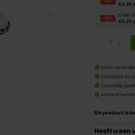
-8%
€6,39
p
Order
3
-10%
€6,26
p
-
+
Gratis verzendi
Standaard de sc
Zorgvuldig gese
Achteraf betale
Dir product is 
Heeft u een 