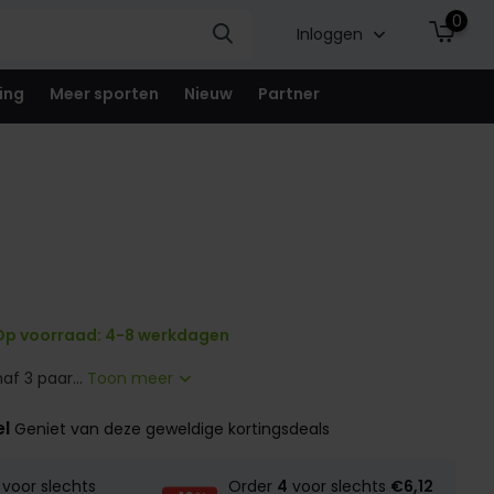
0
Inloggen
ing
Meer sporten
Nieuw
Partner
p voorraad: 4-8 werkdagen
af 3 paar...
Toon meer
el
Geniet van deze geweldige kortingsdeals
voor slechts
Order
4
voor slechts
€6,12