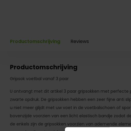
Productomschrijving
Reviews
Productomschrijving
Gripsok voetbal vanaf 3 paar
U ontvangt met dit artikel 3 paar gripsokken met perfecte
zwarte opdruk. De gripsokken hebben een zeer fijne anti sl
u niet meer glijdt met uw voet in de voetbalschoen of spo
bovenzijde voorzien van een licht elastisch bandje zodat d
de enkels zijn de gripsokken voorzien van ademende eleme