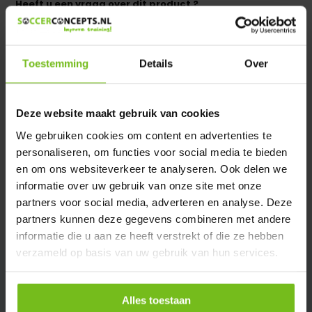
Heeft u een vraag over dit product ?
We helpen u graag met meer informatie
Verstuur email
Toestemming
Details
Over
Productomschrijving
Deze website maakt gebruik van cookies
We gebruiken cookies om content en advertenties te
Specificaties
personaliseren, om functies voor social media te bieden
en om ons websiteverkeer te analyseren. Ook delen we
Reviews
informatie over uw gebruik van onze site met onze
partners voor social media, adverteren en analyse. Deze
partners kunnen deze gegevens combineren met andere
Delen
informatie die u aan ze heeft verstrekt of die ze hebben
verzameld op basis van uw gebruik van hun services.
Alles toestaan