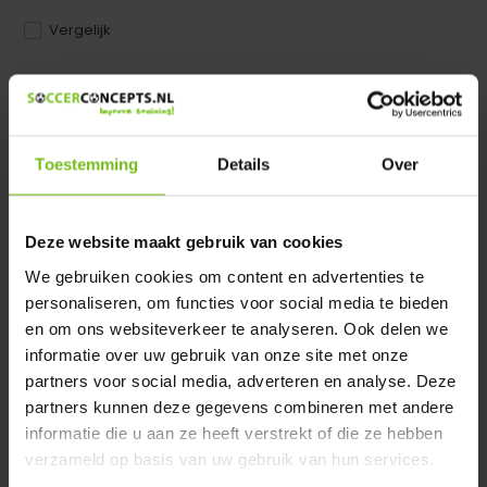
Vergelijk
Dir product is beschikbaar in de volgende varianten:
Heeft u een vraag over dit product ?
Toestemming
Details
Over
We helpen u graag met meer informatie
Verstuur email
Deze website maakt gebruik van cookies
We gebruiken cookies om content en advertenties te
Productomschrijving
personaliseren, om functies voor social media te bieden
en om ons websiteverkeer te analyseren. Ook delen we
Specificaties
informatie over uw gebruik van onze site met onze
partners voor social media, adverteren en analyse. Deze
partners kunnen deze gegevens combineren met andere
Reviews
informatie die u aan ze heeft verstrekt of die ze hebben
verzameld op basis van uw gebruik van hun services.
Delen