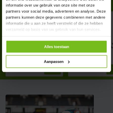
Complete your purchase
informatie over uw gebruik van onze site met onze
partners voor social media, adverteren en analyse. Deze
partners kunnen deze gegevens combineren met andere
informatie die u aan ze heeft verstrekt of die ze hebben
verzameld op basis van uw gebruik van hun services.
Trainingstokken of
Elastische banden: Set 
Alles toestaan
Trainingsstangen 76 cm
stuks voor slaomsta
€ 2,45
€ 14,50
Deliverytime
Deliverytime
Aanpassen