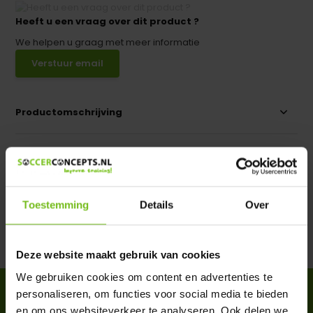
Heeft u een vraag over dit product ?
We helpen u graag met meer informatie
Verstuur email
Productomschrijving
Specificaties
Reviews
Toestemming
Details
Over
Delen
Deze website maakt gebruik van cookies
We gebruiken cookies om content en advertenties te
personaliseren, om functies voor social media te bieden
ACCESSOIRES
en om ons websiteverkeer te analyseren. Ook delen we