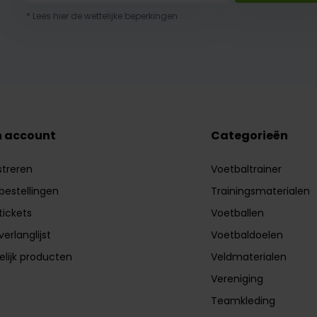
* Lees hier de wettelijke beperkingen
n account
Categorieën
streren
Voetbaltrainer
 bestellingen
Trainingsmaterialen
tickets
Voetballen
verlanglijst
Voetbaldoelen
elijk producten
Veldmaterialen
Vereniging
Teamkleding