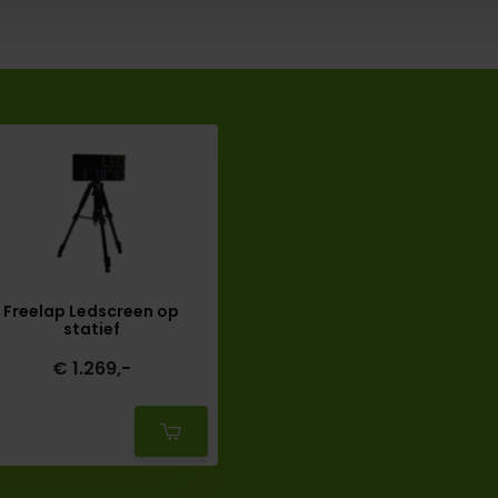
Freelap Ledscreen op
statief
€ 1.269,-
Deliverytime