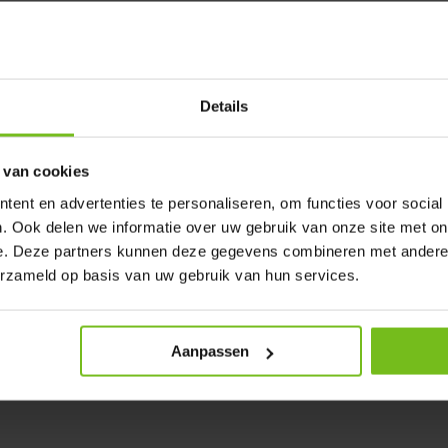
transmitter passeert met je chip
t veld op en dit leidt tot een
n elk station en deze data/tijden
n aan de App. Je kunt de tijden
Details
urlijk op op een tablet
er duidelijk display
 van cookies
ties laten zien aan de spelers,
ent en advertenties te personaliseren, om functies voor social
. Ook delen we informatie over uw gebruik van onze site met on
e. Deze partners kunnen deze gegevens combineren met andere i
erzameld op basis van uw gebruik van hun services.
Aanpassen