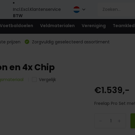
Incl.
Excl.
Klantenservice
BTW
Voetbaldoelen
Veldmaterialen
Vereniging
Teamkled
te prijzen
Zorgvuldig geselecteerd assortiment
on en 4x Chip
ngsmateriaal
Vergelijk
€1.539,-
Freelap Pro Set met
-
+