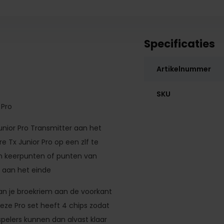
Specificaties
Artikelnummer
SKU
 Pro
unior Pro Transmitter aan het
 Tx Junior Pro op een zlf te
an keerpunten of punten van
r aan het einde
 aan je broekriem aan de voorkant
eze Pro set heeft 4 chips zodat
 spelers kunnen dan alvast klaar