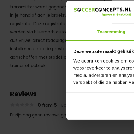
transmitter wordt gegenereerd. Als je binnen 1,5 meter de 
in je hand of aan je broekruim/broekband dan pikt de chip di
registratie. Deze registratie vind plaats bij het passeren va
worden via bluetooth automatisch en zeer snel doorgegeve
Toestemming
dus vrijwel direct raadplagen in de app. Je kunt de App natu
installeren en zo de prestaties laten zien. Je kunt ook een ze
Deze website maakt gebruik
aanschaffen met statief en op deze manier direct de presta
We gebruiken cookies om cont
trainer of publiek
websiteverkeer te analyseren
media, adverteren en analys
verstrekt of die ze hebben v
Reviews
0
5
from
Based on 0 reviews
Er zijn nog geen reviews geschreven over dit product..