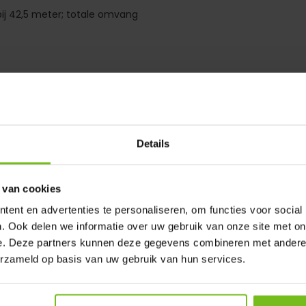
bij 42,5 meter; totale omvang
en en evenementen. Om snel op
rnooi, training of gymles.
 deze niet aangebracht kan of
Details
dens gebruik groter of kleiner
 van cookies
 waterafstotend is
ent en advertenties te personaliseren, om functies voor social
 lengte. Met haringen vast te
. Ook delen we informatie over uw gebruik van onze site met on
e. Deze partners kunnen deze gegevens combineren met andere i
erzameld op basis van uw gebruik van hun services.
r jarenlang plezier van.