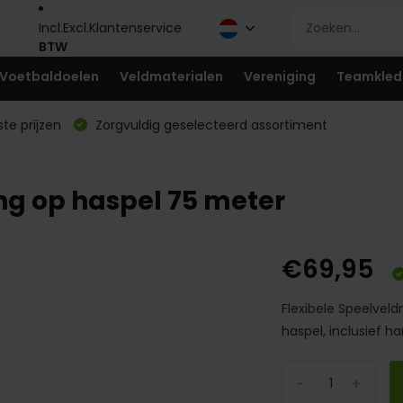
Incl.
Excl.
Klantenservice
BTW
Voetbaldoelen
Veldmaterialen
Vereniging
Teamkled
te prijzen
Zorgvuldig geselecteerd assortiment
ng op haspel 75 meter
€69,95
Flexibele Speelveld
haspel, inclusief ha
-
+