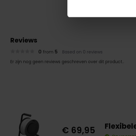
Reviews
0
5
from
Based on 0 reviews
Er zijn nog geen reviews geschreven over dit product..
Flexibel
€ 69,95