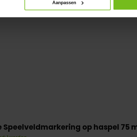
Aanpassen
e Speelveldmarkering op haspel 75 