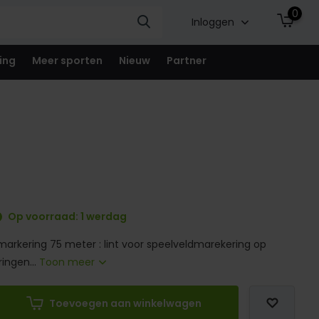
0
Inloggen
ing
Meer sporten
Nieuw
Partner
Op voorraad: 1 werdag
markering 75 meter : lint voor speelveldmarekering op
ringen...
Toon meer
Toevoegen aan winkelwagen