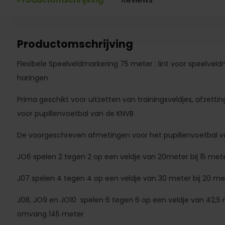
Productomschrijving
Flexibele Speelveldmarkering 75 meter : lint voor speelveld
haringen
Prima geschikt voor uitzetten van trainingsveldjes, afzettin
voor pupillenvoetbal van de KNVB
De voorgeschreven afmetingen voor het pupillenvoetbal van
JO6 spelen 2 tegen 2 op een veldje van 20meter bij 15 me
J07 spelen 4 tegen 4 op een veldje van 30 meter bij 20 m
J08, JO9 en JO10 spelen 6 tegen 6 op een veldje van 42,5 m
omvang 145 meter