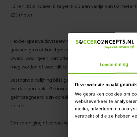
J011 en JO12 spelen 8 tegen 8 op een veldje van 62 meter 
223 meter
Flexibel speelveldsysteem voor sportverenigingen, schol
gewoon gras of kunstgras veldjes uit te zetten voor een toe
Overal waar geen lijnmarkering met verf aanwezig is, waar
Toestemming
mag worden of waar dit te veel moeite en tijd kost.
Bestaande belijning blijft gewoon intact. Kan gemakkelijk tij
Deze website maakt gebruik
worden gemaakt. Gebaseerd op 2cm elastische band welke
We gebruiken cookies om cont
geimpregneerd. Kan oprekken tot het dubbele van de eigen
websiteverkeer te analyseren
zetten.
media, adverteren en analys
verstrekt of die ze hebben v
Een vereniging of school schaft dit éénmalig aan en heeft e