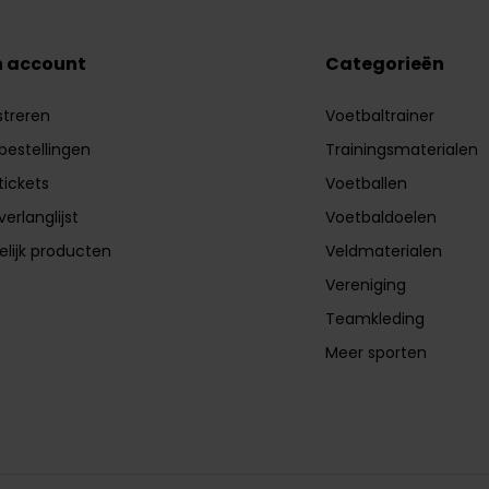
n account
Categorieën
streren
Voetbaltrainer
 bestellingen
Trainingsmaterialen
tickets
Voetballen
verlanglijst
Voetbaldoelen
elijk producten
Veldmaterialen
Vereniging
Teamkleding
Meer sporten