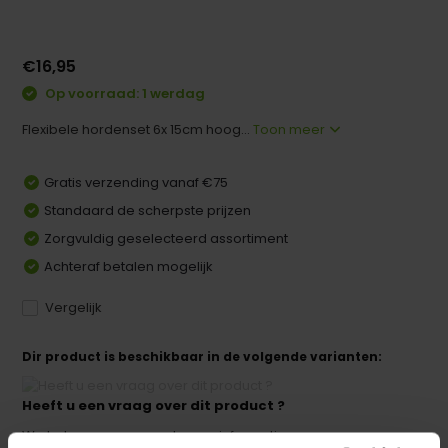
€16,95
Op voorraad: 1 werdag
Flexibele hordenset 6x 15cm hoog...
Toon meer
Gratis verzending vanaf €75
Standaard de scherpste prijzen
Zorgvuldig geselecteerd assortiment
Achteraf betalen mogelijk
Vergelijk
Dir product is beschikbaar in de volgende varianten:
Heeft u een vraag over dit product ?
We helpen u graag met meer informatie