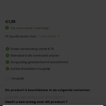
€1,95
Op voorraad: 1 werdag
Fit Sportbalsem mini...
Toon meer
Gratis verzending vanaf €75
Standaard de scherpste prijzen
Zorgvuldig geselecteerd assortiment
Achteraf betalen mogelijk
Vergelijk
Dir product is beschikbaar in de volgende varianten:
Heeft u een vraag over dit product ?