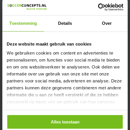
We helpen u graag met meer informatie
Verstuur email
Toestemming
Details
Over
Productomschrijving
Deze website maakt gebruik van cookies
Specificaties
We gebruiken cookies om content en advertenties te
personaliseren, om functies voor social media te bieden
en om ons websiteverkeer te analyseren. Ook delen we
Reviews
informatie over uw gebruik van onze site met onze
partners voor social media, adverteren en analyse. Deze
Delen
partners kunnen deze gegevens combineren met andere
informatie die u aan ze heeft verstrekt of die ze hebben
verzameld op basis van uw gebruik van hun services.
Alles toestaan