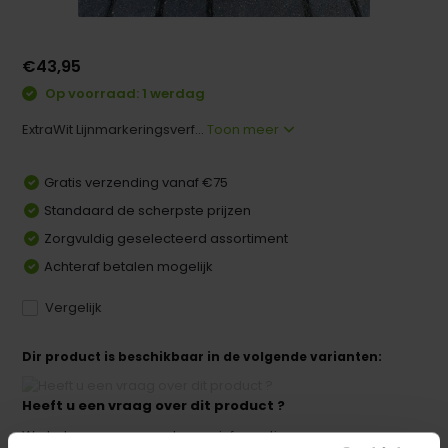
€43,95
Op voorraad: 1 werdag
ExtraWit Lijnmarkeringsverf...
Toon meer
Gratis verzending vanaf €75
Standaard de scherpste prijzen
Zorgvuldig geselecteerd assortiment
Achteraf betalen mogelijk
Vergelijk
Dir product is beschikbaar in de volgende varianten:
Heeft u een vraag over dit product ?
We helpen u graag met meer informatie