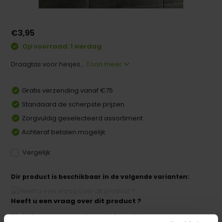
€3,95
Op voorraad: 1 werdag
Draagtas voor hesjes...
Toon meer
Gratis verzending vanaf €75
Standaard de scherpste prijzen
Zorgvuldig geselecteerd assortiment
Achteraf betalen mogelijk
Vergelijk
Dir product is beschikbaar in de volgende varianten:
Heeft u een vraag over dit product ?
We helpen u graag met meer informatie