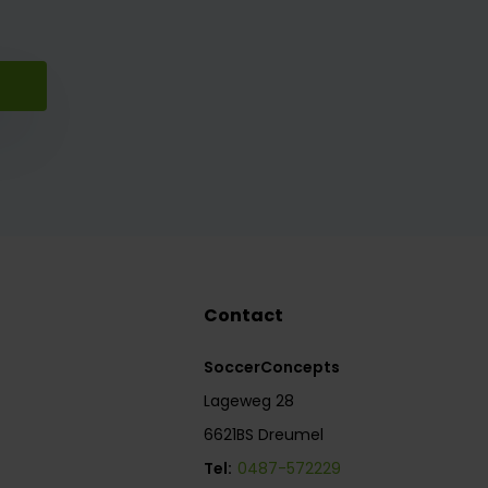
Contact
SoccerConcepts
Lageweg 28
6621BS Dreumel
Tel:
0487-572229