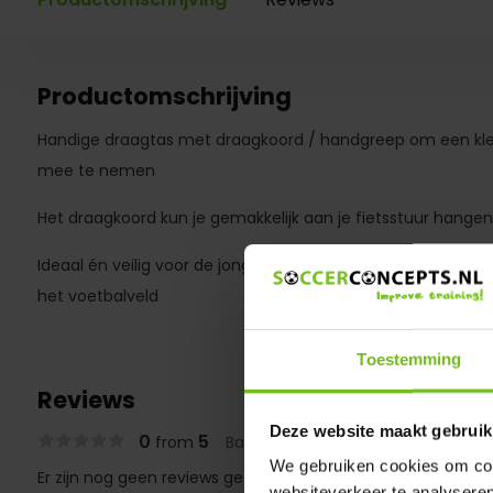
Productomschrijving
Handige draagtas met draagkoord / handgreep om een klein
mee te nemen
Het draagkoord kun je gemakkelijk aan je fietsstuur han
Ideaal én veilig voor de jonge voetballiefhebber welke gra
het voetbalveld
Toestemming
Reviews
Deze website maakt gebruik
0
5
from
Based on 0 reviews
We gebruiken cookies om cont
Er zijn nog geen reviews geschreven over dit product..
websiteverkeer te analyseren