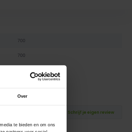
700
700
Over
Schrijf je eigen review
 media te bieden en om ons
ze partners voor social