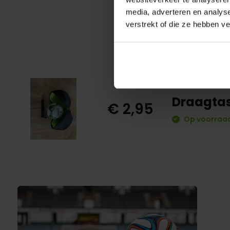
media, adverteren en analys
verstrekt of die ze hebben v
Draagtas 
€ 2,95
Op voorraad