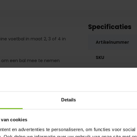
Specificaties
e voetbal in maat 2, 3 of 4 in
Artikelnummer
SKU
gen om een bal mee te nemen
ag zijn eigen bal meeneemt naar
Details
 van cookies
ent en advertenties te personaliseren, om functies voor social
. Ook delen we informatie over uw gebruik van onze site met on