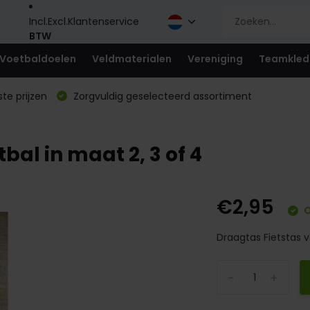
Incl.
Excl.
Klantenservice
BTW
Voetbaldoelen
Veldmaterialen
Vereniging
Teamkled
te prijzen
Zorgvuldig geselecteerd assortiment
bal in maat 2, 3 of 4
€2,95
O
Draagtas Fietstas vo
-
+