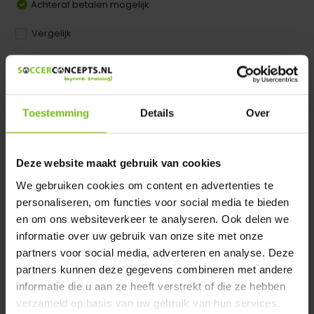
Achteraf betalen mogelijk
Vergelijk
Dir product is beschikbaar in de volgende varianten:
Heeft u een vraag over dit product ?
Toestemming
Details
Over
We helpen u graag met meer informatie
Verstuur email
Deze website maakt gebruik van cookies
We gebruiken cookies om content en advertenties te
Productomschrijving
personaliseren, om functies voor social media te bieden
en om ons websiteverkeer te analyseren. Ook delen we
Specificaties
informatie over uw gebruik van onze site met onze
partners voor social media, adverteren en analyse. Deze
partners kunnen deze gegevens combineren met andere
Reviews
informatie die u aan ze heeft verstrekt of die ze hebben
verzameld op basis van uw gebruik van hun services.