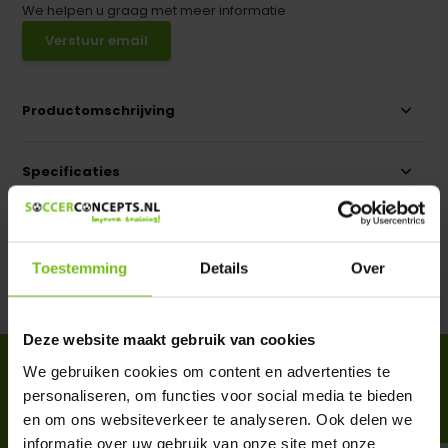
We helpen u graag met meer informatie
Verstuur email
Productomschrijving
Specificaties
Reviews
Toestemming
Details
Over
Delen
Deze website maakt gebruik van cookies
ACCESSOIRES
We gebruiken cookies om content en advertenties te
personaliseren, om functies voor social media te bieden
Complete your purchase
en om ons websiteverkeer te analyseren. Ook delen we
informatie over uw gebruik van onze site met onze