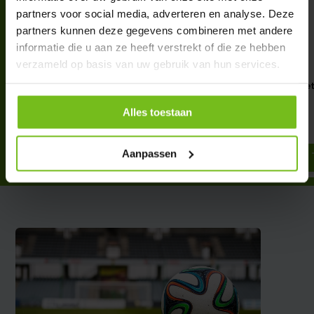
partners voor social media, adverteren en analyse. Deze
partners kunnen deze gegevens combineren met andere
informatie die u aan ze heeft verstrekt of die ze hebben
verzameld op basis van uw gebruik van hun services.
Doelwand-To-Go: Flexibele
T-shirt Spelersmagnet
doelwand schietset
stuks
Alles toestaan
€ 44,95
€ 14,95
Deliverytime
Deliverytime
Aanpassen