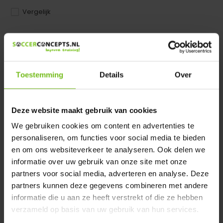
Vergelijk
Dir product is beschikbaar in de volgende varianten:
Heeft u een vraag over dit product ?
Toestemming
Details
Over
We helpen u graag met meer informatie
Verstuur email
Deze website maakt gebruik van cookies
Productomschrijving
We gebruiken cookies om content en advertenties te
personaliseren, om functies voor social media te bieden
en om ons websiteverkeer te analyseren. Ook delen we
Specificaties
informatie over uw gebruik van onze site met onze
partners voor social media, adverteren en analyse. Deze
partners kunnen deze gegevens combineren met andere
Reviews
informatie die u aan ze heeft verstrekt of die ze hebben
verzameld op basis van uw gebruik van hun services.
Delen