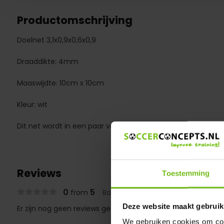
Productomschrijving
Doelnet 3,1x0,9x0,6x0,9
Draaddikte: 4mm
Maaswijdte: 10cm x 10cm
Kleur: wit
Dit net wordt in een paar verkocht
Reviews
Toestemming
0
5
from
Based on 0 reviews
Deze website maakt gebruik
Er zijn nog geen reviews geschreven over dit product..
We gebruiken cookies om cont