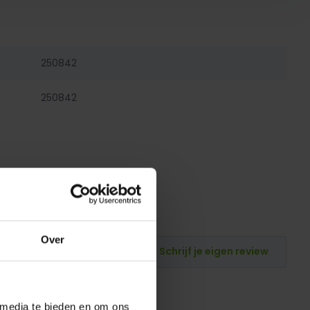
250842
250842
Over
Schrijf je eigen review
 media te bieden en om ons