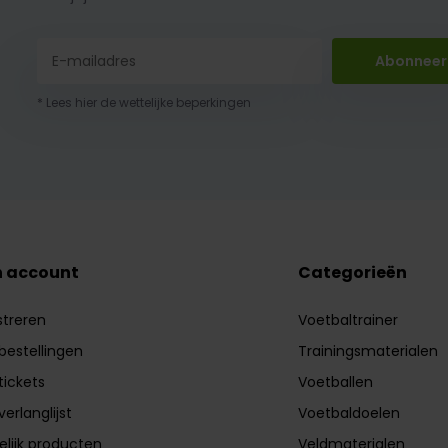
Abonneer
* Lees hier de wettelijke beperkingen
n account
Categorieën
streren
Voetbaltrainer
 bestellingen
Trainingsmaterialen
tickets
Voetballen
verlanglijst
Voetbaldoelen
elijk producten
Veldmaterialen