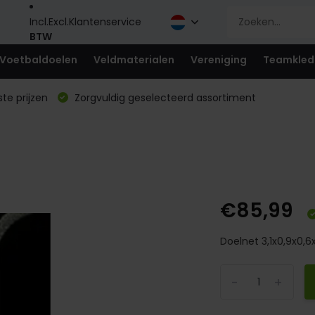
Incl.
Excl.
Klantenservice
BTW
Voetbaldoelen
Veldmaterialen
Vereniging
Teamkled
te prijzen
Zorgvuldig geselecteerd assortiment
€85,99
Doelnet 3,1x0,9x0,6x
-
+