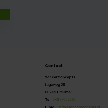
Contact
SoccerConcepts
Lageweg 28
6621BS Dreumel
Tel:
0487-572229
E-mail:
info@soccerconcepts.nl