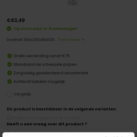
€63,49
Op voorraad: 4-8 werkdagen
Doelnet 300x200x80x120...
Toon meer
Gratis verzending vanaf €75
Standaard de scherpste prijzen
Zorgvuldig geselecteerd assortiment
Achteraf betalen mogelijk
Vergelijk
Dir product is beschikbaar in de volgende varianten:
Heeft u een vraag over dit product ?
We helpen u graag met meer informatie