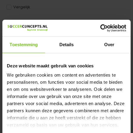
Vergelijk
Dir product is beschikbaar in de volgende varianten:
Heeft u een vraag over dit product ?
Toestemming
Details
Over
We helpen u graag met meer informatie
Verstuur email
Deze website maakt gebruik van cookies
Productomschrijving
We gebruiken cookies om content en advertenties te
personaliseren, om functies voor social media te bieden
en om ons websiteverkeer te analyseren. Ook delen we
Specificaties
informatie over uw gebruik van onze site met onze
partners voor social media, adverteren en analyse. Deze
partners kunnen deze gegevens combineren met andere
Reviews
informatie die u aan ze heeft verstrekt of die ze hebben
verzameld op basis van uw gebruik van hun services.
Delen