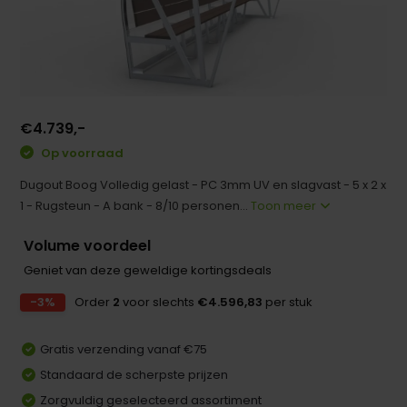
€4.739,-
Op voorraad
Dugout Boog Volledig gelast - PC 3mm UV en slagvast - 5 x 2 x
1 - Rugsteun - A bank - 8/10 personen...
Toon meer
Volume voordeel
Geniet van deze geweldige kortingsdeals
-3%
Order
2
voor slechts
€4.596,83
per stuk
Gratis verzending vanaf €75
Standaard de scherpste prijzen
Zorgvuldig geselecteerd assortiment