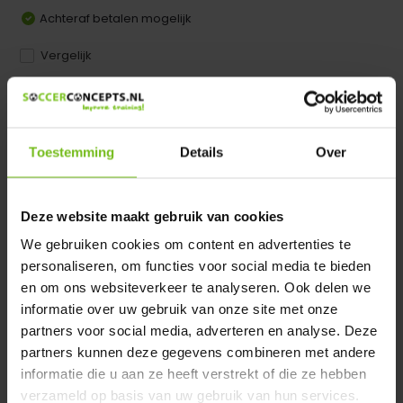
Achteraf betalen mogelijk
Vergelijk
Dir product is beschikbaar in de volgende varianten:
Heeft u een vraag over dit product ?
Toestemming
Details
Over
We helpen u graag met meer informatie
Verstuur email
Deze website maakt gebruik van cookies
We gebruiken cookies om content en advertenties te
Productomschrijving
personaliseren, om functies voor social media te bieden
en om ons websiteverkeer te analyseren. Ook delen we
informatie over uw gebruik van onze site met onze
Specificaties
partners voor social media, adverteren en analyse. Deze
partners kunnen deze gegevens combineren met andere
Reviews
informatie die u aan ze heeft verstrekt of die ze hebben
verzameld op basis van uw gebruik van hun services.