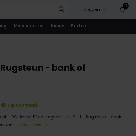
0
Inloggen
ing
Meer sporten
Nieuw
Partner
- Rugsteun - bank of
Op voorraad
ast - PC 3mm UV en slagvast - 1 x 2 x 1 - Rugsteun - bank
ersonen...
Toon meer