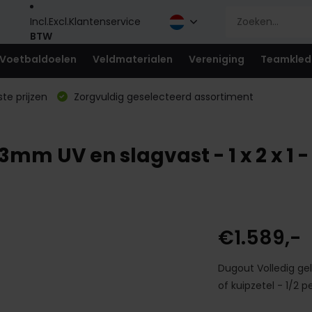
Incl.
Excl.
Klantenservice
BTW
Voetbaldoelen
Veldmaterialen
Vereniging
Teamkled
te prijzen
Zorgvuldig geselecteerd assortiment
3mm UV en slagvast - 1 x 2 x 1 
€1.589,-
Dugout Volledig gel
of kuipzetel - 1/2 p