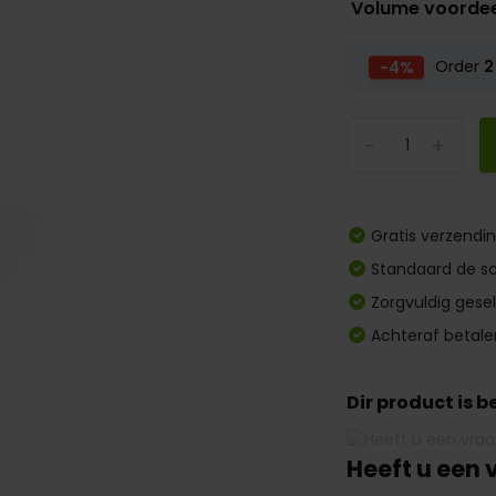
Volume voorde
-4%
Order
2
-
+
Gratis verzendi
Standaard de sc
Zorgvuldig gese
Achteraf betale
Dir product is 
Heeft u een 