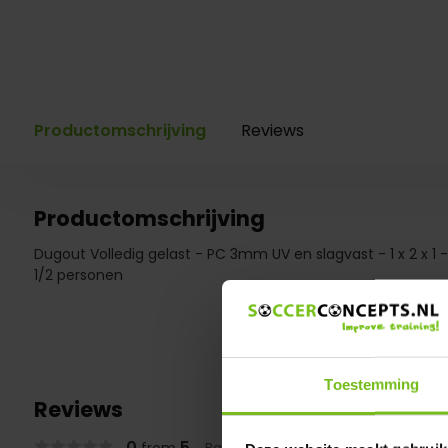
Productomschrijving
Reviews
Productomschrijving
Dugout Volledig gelast - PC 3mm UV en slagvast - 1 x 2 x 1 
1/2 personen
Toestemming
Reviews
0
5
from
Based on 0 reviews