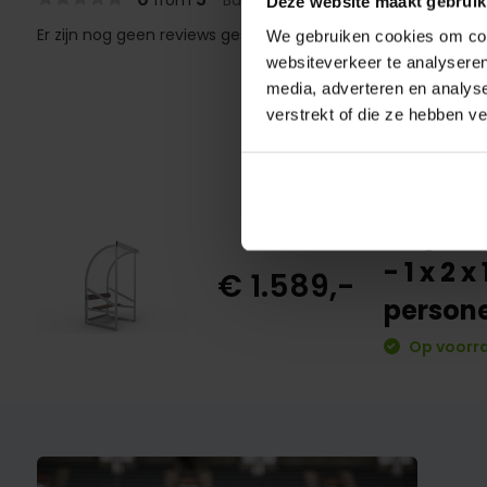
Deze website maakt gebruik
Er zijn nog geen reviews geschreven over dit product..
We gebruiken cookies om cont
websiteverkeer te analyseren
media, adverteren en analys
verstrekt of die ze hebben v
Dugout 
- 1 x 2 
€ 1.589,-
person
Op voorr