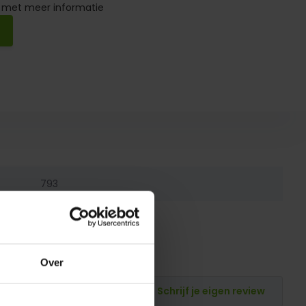
 met meer informatie
793
793
Over
Schrijf je eigen review