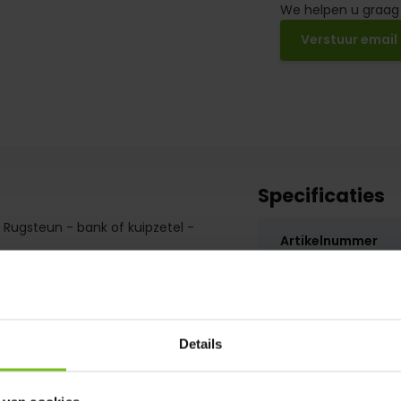
We helpen u graag
Verstuur email
Specificaties
- Rugsteun - bank of kuipzetel -
Artikelnummer
SKU
Details