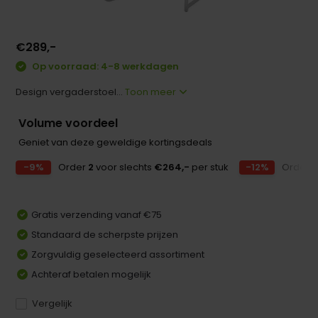
€289,-
Op voorraad: 4-8 werkdagen
Design vergaderstoel...
Toon meer
Volume voordeel
Geniet van deze geweldige kortingsdeals
-9%
Order
2
voor slechts
€264,-
per stuk
-12%
Order
3
Gratis verzending vanaf €75
Standaard de scherpste prijzen
Zorgvuldig geselecteerd assortiment
Achteraf betalen mogelijk
Vergelijk