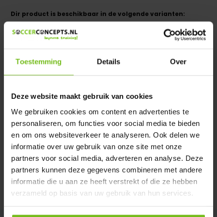
Dir product is beschikbaar in de volgende varianten:
Heeft u een vraag over dit product ?
We helpen u graag met meer informatie
Toestemming
Details
Over
Verstuur email
Deze website maakt gebruik van cookies
Productomschrijving
We gebruiken cookies om content en advertenties te
personaliseren, om functies voor social media te bieden
Specificaties
en om ons websiteverkeer te analyseren. Ook delen we
informatie over uw gebruik van onze site met onze
partners voor social media, adverteren en analyse. Deze
Reviews
partners kunnen deze gegevens combineren met andere
informatie die u aan ze heeft verstrekt of die ze hebben
Delen
verzameld op basis van uw gebruik van hun services.