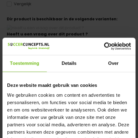
Vergelijk
Dir product is beschikbaar in de volgende varianten:
Heeft u een vraag over dit product ?
We helpen u graag met meer informatie
Verstuur email
Toestemming
Details
Over
Productomschrijving
Deze website maakt gebruik van cookies
Specificaties
We gebruiken cookies om content en advertenties te
personaliseren, om functies voor social media te bieden
en om ons websiteverkeer te analyseren. Ook delen we
Reviews
informatie over uw gebruik van onze site met onze
partners voor social media, adverteren en analyse. Deze
Delen
partners kunnen deze gegevens combineren met andere